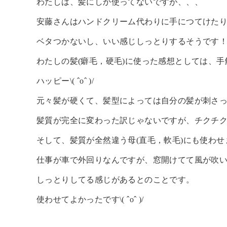
わたしは、髪にしか使ってないですが、、、
安藤さんはハンドクリーム代わりに手につてけた
ベタつかないし、いい感じしっとりするそうです
わたしの髪(癖毛，硬毛)に使った感想としては、
ハッピー\( ˆoˆ )/
元々髪が硬くて、髪型によっては自分の髪が刺さ
髪質が完全に変わった訳じゃないですが、チクチ
そして、髪質が全然違う母(直毛，軟毛)にも使わせ
仕事が車で外回りなんですが、窓開けてて風が吹
しっとりしてる感じがあるとのことです。
使わせてよかったです\( ˆoˆ )/