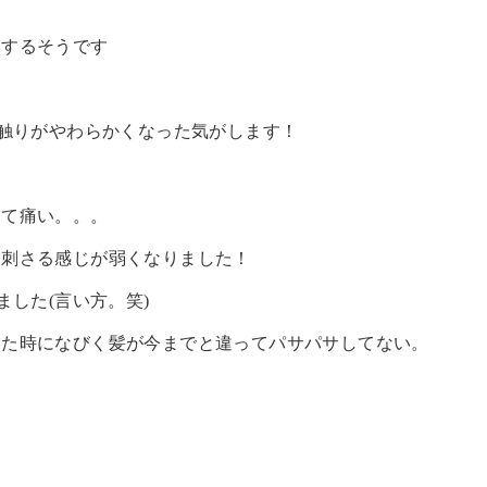
りするそうです
！
手触りがやわらかくなった気がします！
って痛い。。。
ク刺さる感じが弱くなりました！
ました(言い方。笑)
いた時になびく髪が今までと違ってパサパサしてない。